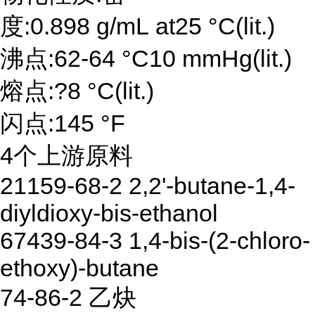
度:0.898 g/mL at25 °C(lit.)
沸点:62-64 °C10 mmHg(lit.)
熔点:?8 °C(lit.)
闪点:145 °F
4个上游原料
21159-68-2 2,2'-butane-1,4-
diyldioxy-bis-ethanol
67439-84-3 1,4-bis-(2-chloro-
ethoxy)-butane
74-86-2 乙炔