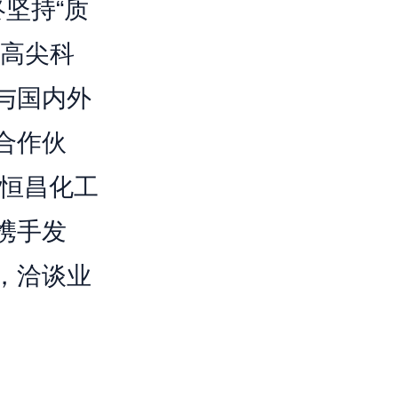
坚持“质
以高尖科
与国内外
合作伙
！恒昌化工
携手发
，洽谈业