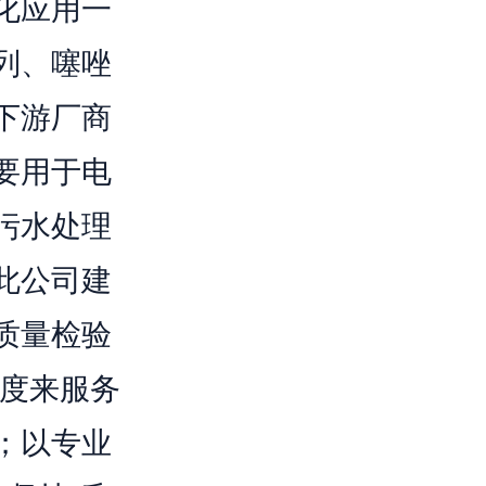
化应用一
列、噻唑
下游厂商
要用于电
污水处理
此公司建
质量检验
态度来服务
；以专业