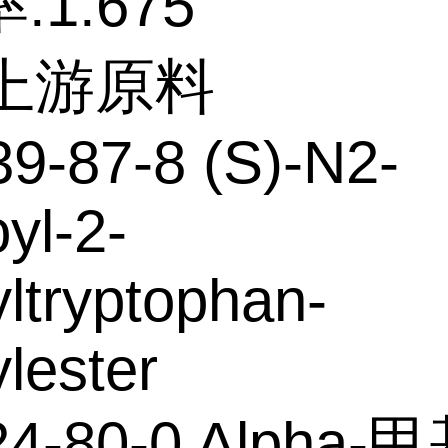
:1.675
个上游原料
9-87-8 (S)-N2-
yl-2-
ltryptophan-
lester
24-80-0 Alpha-甲