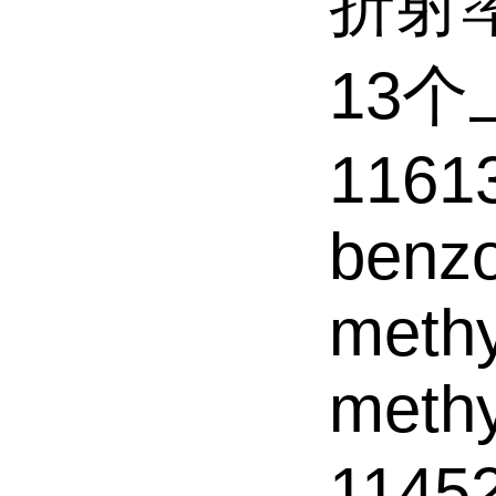
折射率
13
11613
benzo
methy
methy
1145