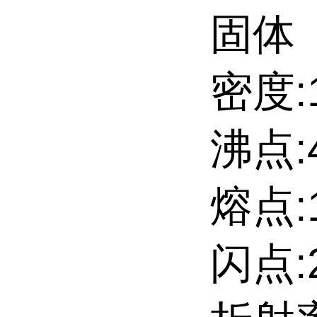
固体
密度:1
沸点:4
熔点:1
闪点:2