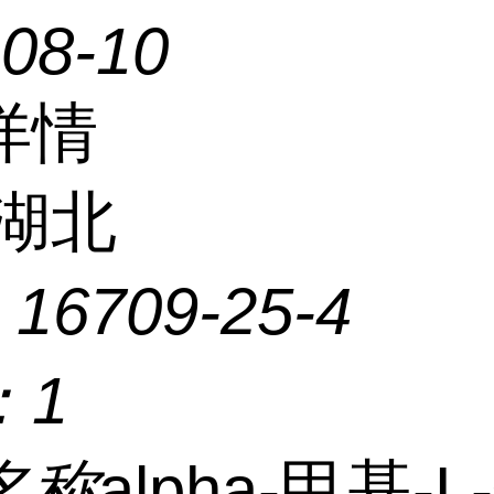
-08-10
详情
湖北
：
16709-25-4
：
1
名称
alpha-甲基-