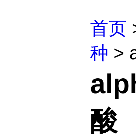
首页
种
> 
al
酸