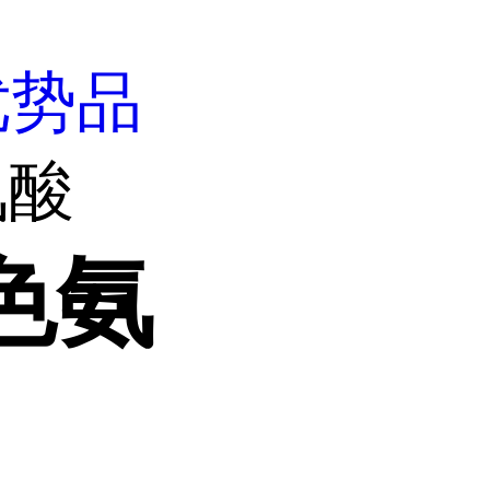
优势品
氨酸
-色氨