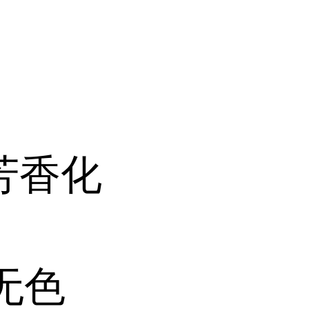
芳香化
无色