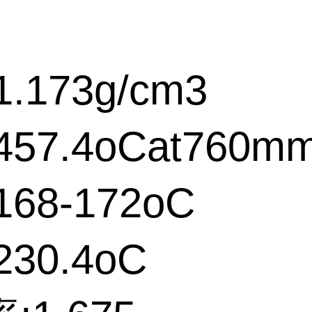
.173g/cm3
57.4oCat760m
68-172oC
30.4oC