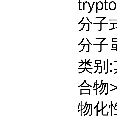
trypt
分子式
分子量:
类别
合物
物化