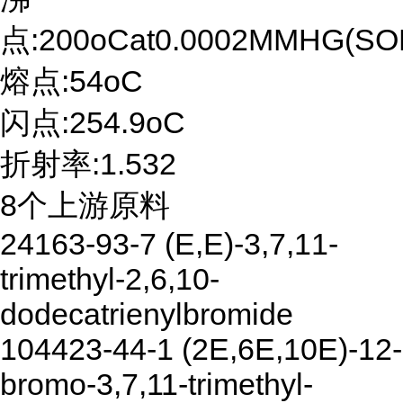
点:200oCat0.0002MMHG(S
熔点:54oC
闪点:254.9oC
折射率:1.532
8个上游原料
24163-93-7 (E,E)-3,7,11-
trimethyl-2,6,10-
dodecatrienylbromide
104423-44-1 (2E,6E,10E)-12-
bromo-3,7,11-trimethyl-