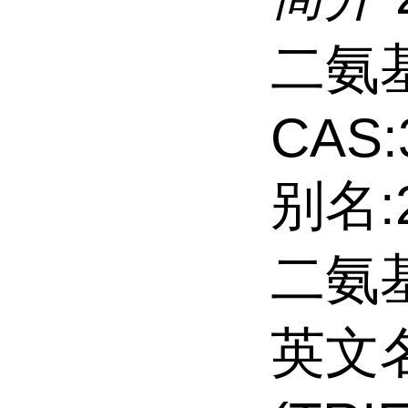
二氨
CAS:
别名:2
二氨
英文名: