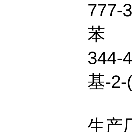
777-
苯
344-
基-2
生产