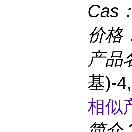
Cas
价格
产品
基)-
相似
简介