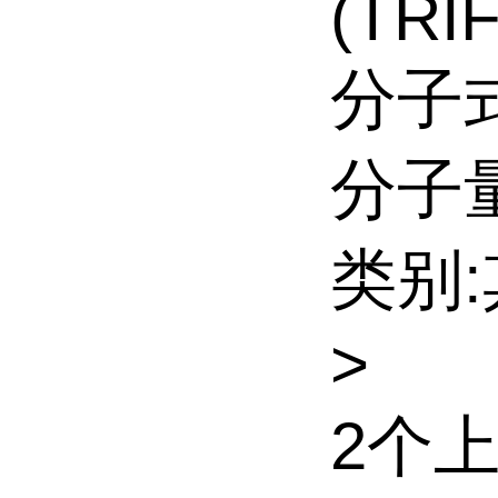
(TRI
分子式
分子量:
类别
>
2个