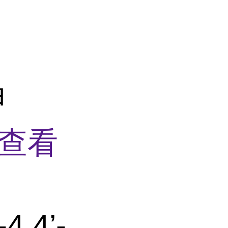
甲
查看
,4’-