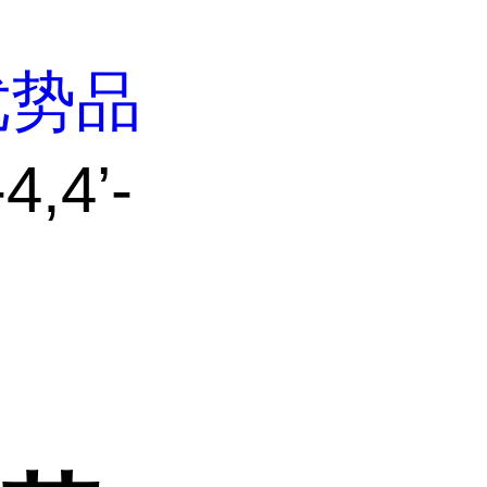
优势品
,4’-