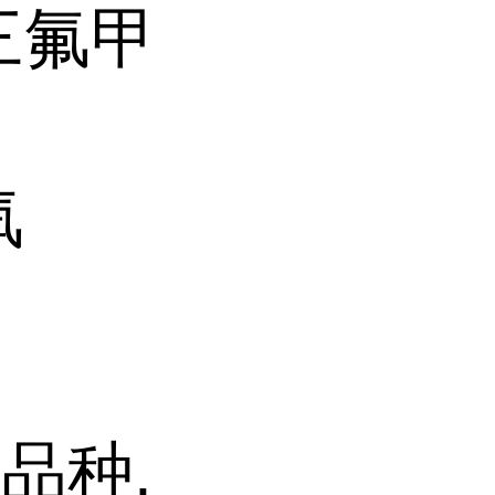
基三氟甲
氧
品种,