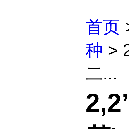
首页
种
> 
二...
2,