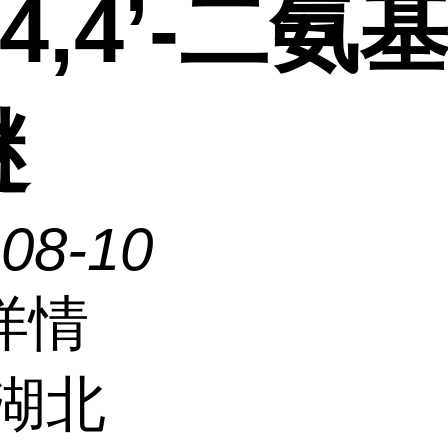
-4,4’-二氨
醚
-08-10
详情
湖北