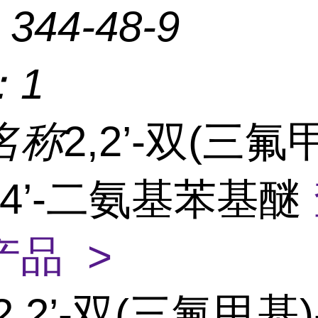
：
344-48-9
：
1
名称
2,2’-双(三氟
4,4’-二氨基苯基醚
产品 >
2,2’-双(三氟甲基)-4