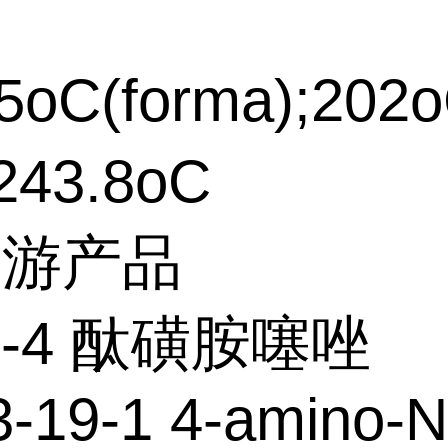
5oC(forma);202o
43.8oC
下游产品
73-4 酞磺胺噻唑
-19-1 4-amino-N