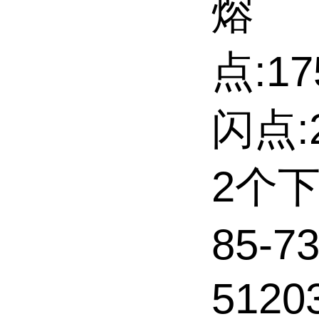
熔
点:17
闪点:2
2个
85-
51203