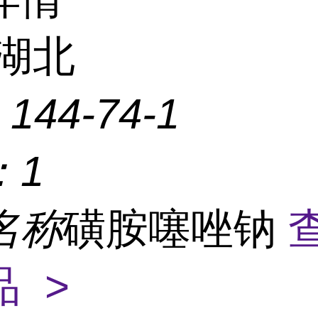
湖北
：
144-74-1
：
1
名称
磺胺噻唑钠
 >