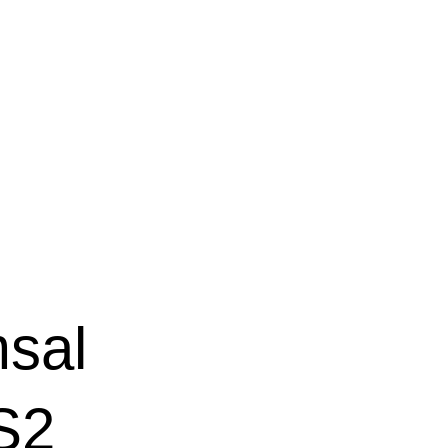
msal
S2