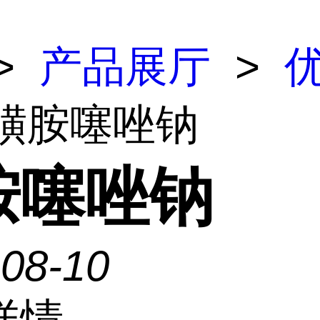
>
产品展厅
>
 磺胺噻唑钠
胺噻唑钠
-08-10
详情