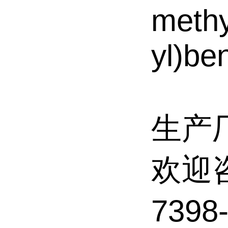
methy
yl)be
生产
欢迎
739