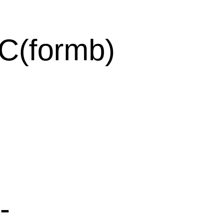
C(formb)
-