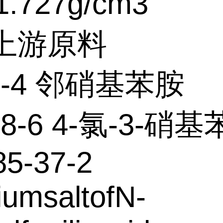
.727g/cm3
个上游原料
74-4 邻硝基苯胺
18-6 4-氯-3-硝
85-37-2
iumsaltofN-