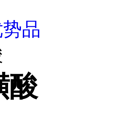
优势品
酸
磺酸