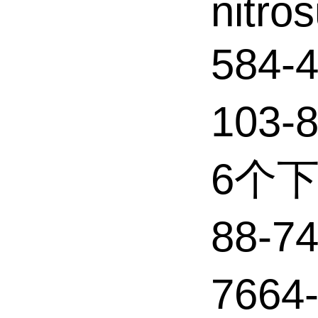
nitros
584-
103
6个
88-
7664