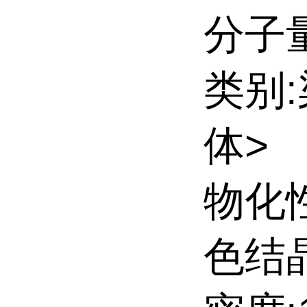
分子量:
类别
体>
物化
色结