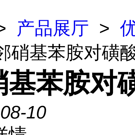
>
产品展厅
>
 邻硝基苯胺对磺
硝基苯胺对
-08-10
详情