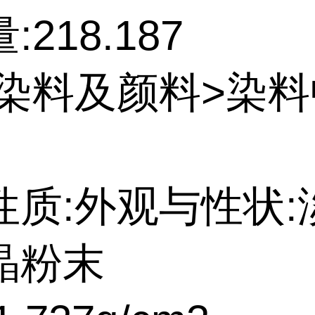
218.187
:染料及颜料>染
性质:外观与性状:
晶粉末