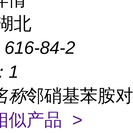
湖北
：
616-84-2
：
1
名称
邻硝基苯胺
相似产品 >