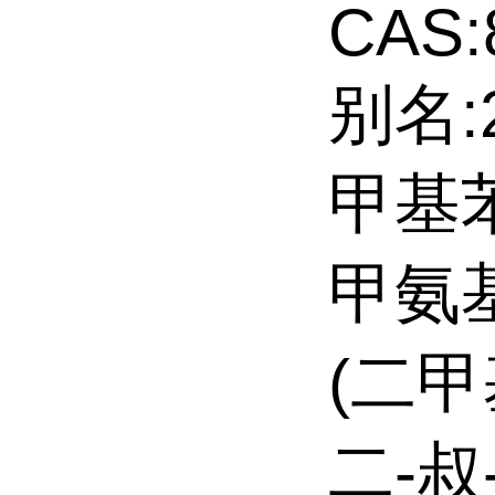
CAS:
别名:
甲基苯
甲氨基
(二甲
二-叔