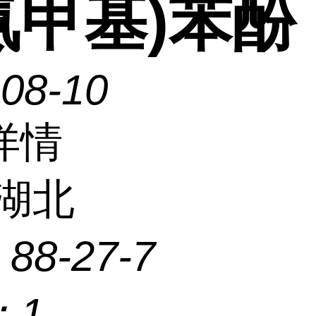
氨甲基)苯酚
-08-10
详情
湖北
：
88-27-7
：
1