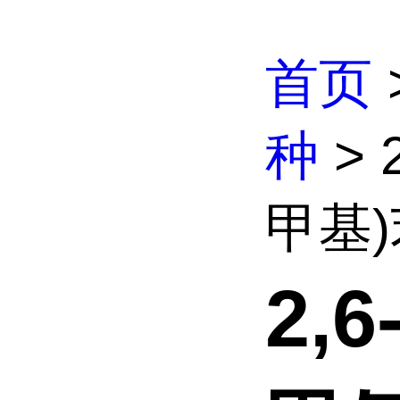
首页
种
> 
甲基)苯
2,