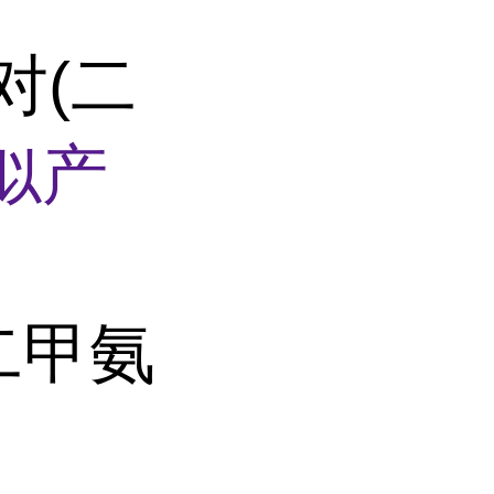
对(二
似产
(二甲氨