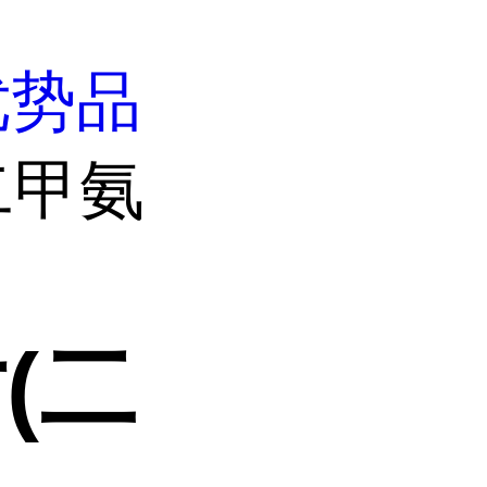
优势品
二甲氨
(二