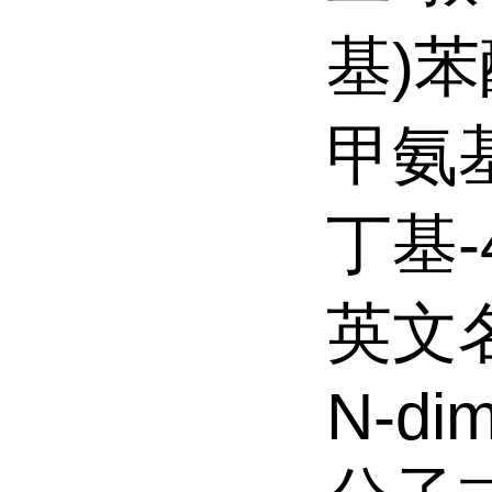
基)苯酚
甲氨基
丁基-
英文名:2
N-dim