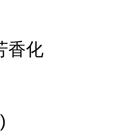
芳香化
)