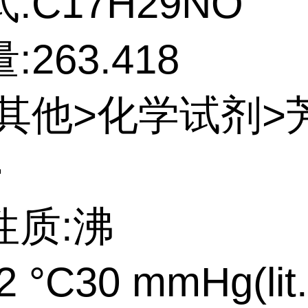
:C17H29NO
263.418
:其他>化学试剂>
>
性质:沸
 °C30 mmHg(lit.