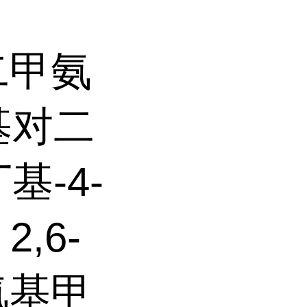
-二甲氨
基对二
基-4-
,6-
氨基甲