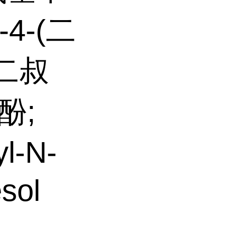
-4-(二
-二叔
酚;
l-N-
sol